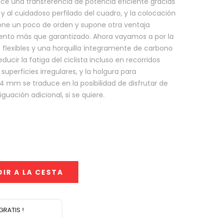
ece una transferencia de potencia eficiente gracias
 y al cuidadoso perfilado del cuadro, y la colocación
pone un poco de orden y supone otra ventaja
ento más que garantizado. Ahora vayamos a por la
 flexibles y una horquilla íntegramente de carbono
ucir la fatiga del ciclista incluso en recorridos
superficies irregulares, y la holgura para
 mm se traduce en la posibilidad de disfrutar de
guación adicional, si se quiere.
IR A LA CESTA
GRATIS !