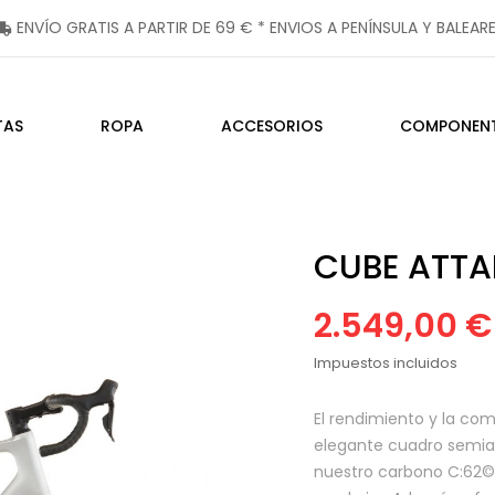
ENVÍO
GRATIS
A PARTIR DE
69
€ * ENVIOS A P
ENÍNSULA Y BALEAR
shipping
TAS
ROPA
ACCESORIOS
COMPONEN
CUBE ATTAI
2.549,00 €
Impuestos incluidos
El rendimiento y la c
elegante cuadro semiae
nuestro carbono C:62© 