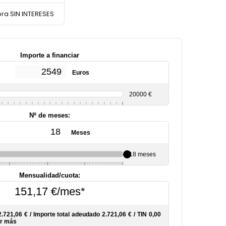
ra SIN INTERESES
Importe a financiar
Euros
20000 €
Nº de meses:
Meses
18 meses
6
10
12
Mensualidad/cuota:
151,17 €/mes*
2.721,06 €
/
Importe total adeudado
2.721,06 €
/
TIN
0,00
r más