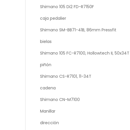
Shimano 105 Di2 FD-R7150F
caja pedalier
Shimano SM-BB71-41B, 86mm Pressfit
bielas
Shimano 105 FC-R7100, Hollowtech II, 50x34T
piñón
Shimano CS-R7101, 11-34T
cadena
Shimano CN-M7100
Manillar
dirección