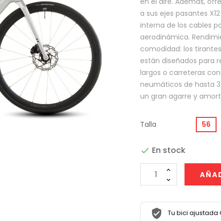
en el aire. Además, ofr
a sus ejes pasantes X12
interna de los cables 
aerodinámica. Rendimi
comodidad: los tirantes
están diseñados para red
largos o carreteras con 
neumáticos de hasta 34
un gran agarre y amorti
Talla
56
En stock

AÑAD
Tu bici ajustada 