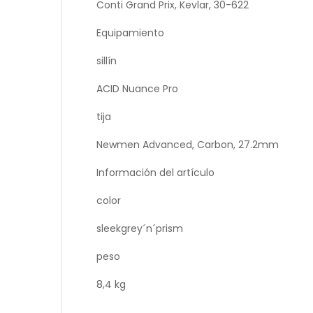
Conti Grand Prix, Kevlar, 30-622
Equipamiento
sillín
ACID Nuance Pro
tija
Newmen Advanced, Carbon, 27.2mm
Información del artículo
color
sleekgrey´n´prism
peso
8,4 kg