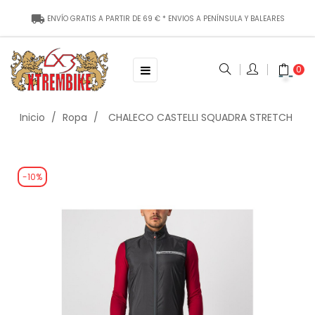
local_shipping
ENVÍO
GRATIS
A PARTIR DE
69
€ * ENVIOS A P
ENÍNSULA Y BALEARES
Toggle
☰
0
navigation
Inicio
Ropa
CHALECO CASTELLI SQUADRA STRETCH
-10%